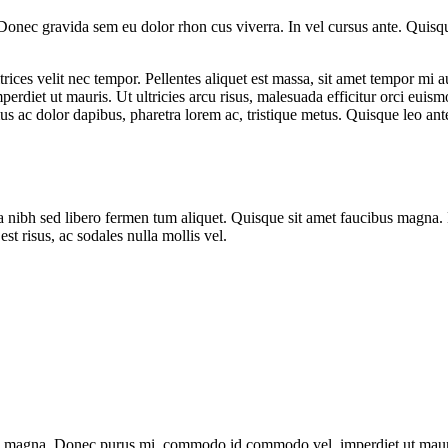
nec gravida sem eu dolor rhon cus viverra. In vel cursus ante. Quisque n
ltrices velit nec tempor. Pellentes aliquet est massa, sit amet tempor mi
t ut mauris. Ut ultricies arcu risus, malesuada efficitur orci euismod i
s ac dolor dapibus, pharetra lorem ac, tristique metus. Quisque leo ant
s a nibh sed libero fermen tum aliquet. Quisque sit amet faucibus mag
est risus, ac sodales nulla mollis vel.
s magna. Donec purus mi, commodo id commodo vel, imperdiet ut mauris. 