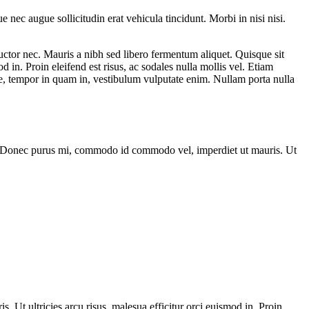
ec augue sollicitudin erat vehicula tincidunt. Morbi in nisi nisi.
 auctor nec. Mauris a nibh sed libero fermentum aliquet. Quisque sit
n. Proin eleifend est risus, ac sodales nulla mollis vel. Etiam
e, tempor in quam in, vestibulum vulputate enim. Nullam porta nulla
na. Donec purus mi, commodo id commodo vel, imperdiet ut mauris. Ut
Ut ultricies arcu risus, malesua efficitur orci euismod in. Proin