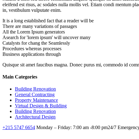
eleifend est risus, ac sodales nulla mollis vel. Etiam condi mentum pl
in, vestibulum vulputate enim.
It is a long established fact that a reader will be
There are many variations of passages
All the Lorem Ipsum generators
Asearch for 'lorem ipsum' will uncover many
Catalysts for chang the Seamlessly
Procedures whereas processes
Business applications through
Quisque sit amet faucibus magna. Donec purus mi, commodo id commodo 
Main Categories
Building Renovation
General Contracting
Property Maintenance
Virtual Design & Building
Building Renovation
Architectural Design
+215 5747 6654
Monday – Friday: 7:00 am -8:00 pm24/7 Emergency