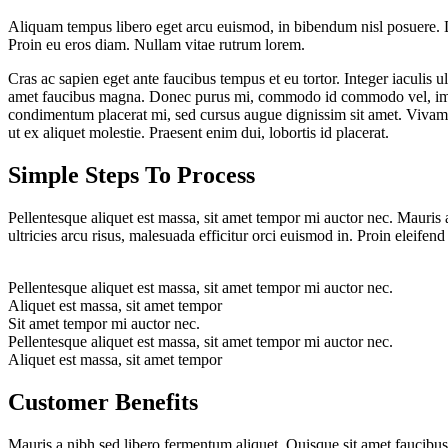
Aliquam tempus libero eget arcu euismod, in bibendum nisl posuere. Do
Proin eu eros diam. Nullam vitae rutrum lorem.
Cras ac sapien eget ante faucibus tempus et eu tortor. Integer iaculis u
amet faucibus magna. Donec purus mi, commodo id commodo vel, imperdie
condimentum placerat mi, sed cursus augue dignissim sit amet. Vivamu
ut ex aliquet molestie. Praesent enim dui, lobortis id placerat.
Simple Steps To Process
Pellentesque aliquet est massa, sit amet tempor mi auctor nec. Mauri
ultricies arcu risus, malesuada efficitur orci euismod in. Proin eleifend 
Pellentesque aliquet est massa, sit amet tempor mi auctor nec.
Aliquet est massa, sit amet tempor
Sit amet tempor mi auctor nec.
Pellentesque aliquet est massa, sit amet tempor mi auctor nec.
Aliquet est massa, sit amet tempor
Customer Benefits​
Mauris a nibh sed libero fermentum aliquet. Quisque sit amet faucibu