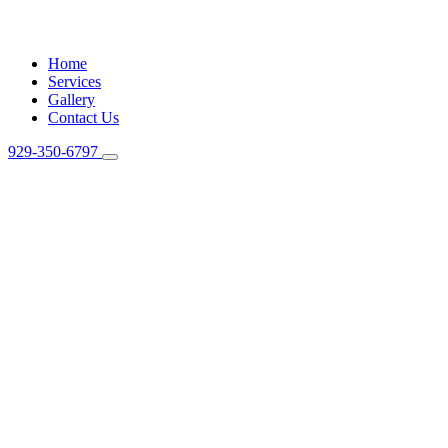
Home
Services
Gallery
Contact Us
929-350-6797